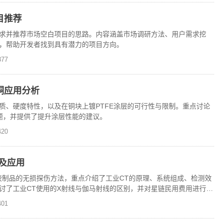
目推荐
求并推荐市场空白项目的思路。内容涵盖市场调研方法、用户需求挖
，帮助开发者找到具有潜力的项目方向。
77
铜应用分析
质、硬度特性，以及在铜块上镀PTFE涂层的可行性与限制。重点讨论
问题，并提供了提升涂层性能的建议。
20
及应用
橡胶制品的无损探伤方法，重点介绍了工业CT的原理、系统组成、检测效
讨了工业CT使用的X射线与伽马射线的区别，并对星链民用费用进行了
01