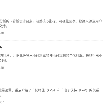
分析的BI看板设计要点，涵盖核心指标、可视化图表、数据来源及用户
效率。
48
析
的利息，并据此推导出小时利率和按小时复利的年化利率。最终得出小
01%。
19
量设置，重点介绍了千伏峰值（kVp）和千电子伏特（keV）的关系，
。
07