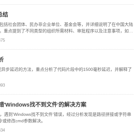
总结
包括社会团体、民办非企业单位、基金会等，并详细说明了在中国大陆
。重点提到了不同类型的组织所需材料、审批程序以及注意事项，如业
惠等。
75
析
库实现异步延迟的方法，重点分析了代码片段中的1500毫秒延迟，并解释了
93
错'Windows找不到文件'的解决方案
件时，遇到'Windows找不到文件'错误，经过分析发现是路径拼接或字符串
命令或修改cmd参数解决。
34