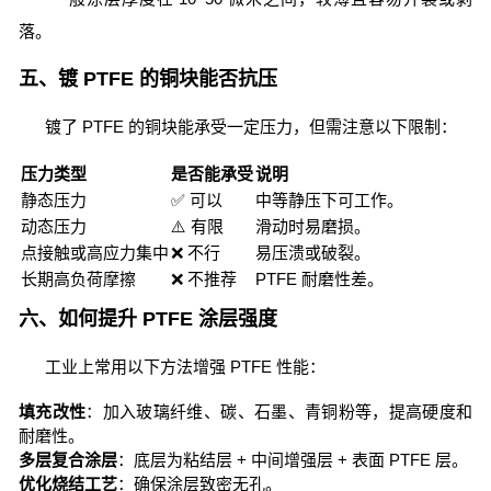
落。
五、镀 PTFE 的铜块能否抗压
镀了 PTFE 的铜块能承受一定压力，但需注意以下限制：
压力类型
是否能承受
说明
静态压力
✅ 可以
中等静压下可工作。
动态压力
⚠️ 有限
滑动时易磨损。
点接触或高应力集中
❌ 不行
易压溃或破裂。
长期高负荷摩擦
❌ 不推荐
PTFE 耐磨性差。
六、如何提升 PTFE 涂层强度
工业上常用以下方法增强 PTFE 性能：
填充改性
：加入玻璃纤维、碳、石墨、青铜粉等，提高硬度和
耐磨性。
多层复合涂层
：底层为粘结层 + 中间增强层 + 表面 PTFE 层。
优化烧结工艺
：确保涂层致密无孔。