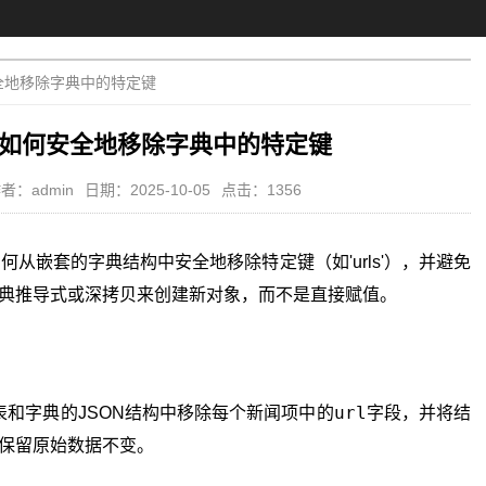
安全地移除字典中的特定键
n中如何安全地移除字典中的特定键
者：admin
日期：2025-10-05
点击：1356
如何从嵌套的字典结构中安全地移除特定键（如'urls'），并避免
典推导式或深拷贝来创建新对象，而不是直接赋值。
url
和字典的JSON结构中移除每个新闻项中的
字段，并将结
保留原始数据不变。