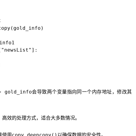


opy(gold_info)

nfo1

"newsList"]:

= gold_info
会导致两个变量指向同一个内存地址，修改其
、高效的处理方式，适合大多数情况。
copy.deepcopy()
荐使用
以确保数据的安全性。