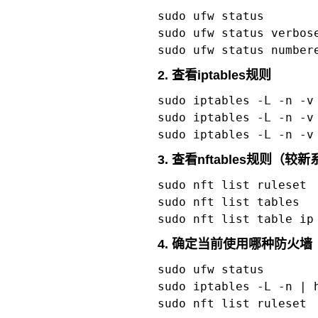
sudo ufw status
sudo ufw status verbos
sudo ufw status number
2. 查看iptables规则
sudo iptables -L -n -v
sudo iptables -L -n -v
sudo iptables -L -n -v
3. 查看nftables规则（
sudo nft list ruleset
sudo nft list tables
sudo nft list table ip
4. 确定当前使用哪种防火墙
sudo ufw status
sudo iptables -L -n | 
sudo nft list ruleset