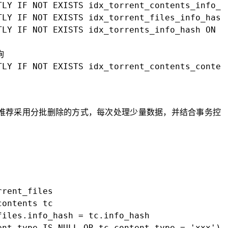
TLY IF NOT EXISTS idx_torrent_contents_info_ha
TLY IF NOT EXISTS idx_torrent_files_info_hash 
TLY IF NOT EXISTS idx_torrents_info_hash ON to


TLY IF NOT EXISTS idx_torrent_contents_conten
荐采用分批删除的方式，每次处理少量数据，并结合事务控
rent_files

ontents tc

iles.info_hash = tc.info_hash

ent_type IS NULL OR tc.content_type = 'xxx');
