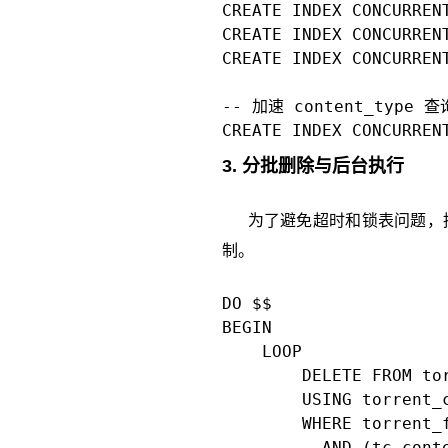
CREATE INDEX CONCURREN
CREATE INDEX CONCURREN
CREATE INDEX CONCURREN
-- 加速 content_type 查询
CREATE INDEX CONCURREN
3. 分批删除与后台执行
为了避免超时和锁表问题，推
制。
DO $$

BEGIN

    LOOP

        DELETE FROM tor
        USING torrent_c
        WHERE torrent_f
          AND (tc.cont