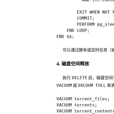
        EXIT WHEN NOT F
        COMMIT;

        PERFORM pg_slee
    END LOOP;

END $$;
可以通过脚本或定时任务（
4. 磁盘空间释放
DELETE
执行
后，磁盘空间不会
VACUUM
VACUUM FULL
或
来
VACUUM torrent_files;

VACUUM torrents;

VACUUM torrent_contents