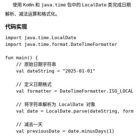
使用 Kotlin 和
java.time
包中的
LocalDate
类完成日期
解析、减法运算和格式化。
代码实现
import java.time.LocalDate

import java.time.format.DateTimeFormatter

fun main() {

    // 原始日期字符串

    val dateString = "2025-01-01"

    // 定义日期格式

    val formatter = DateTimeFormatter.ISO_LOCAL_
    // 将字符串解析为 LocalDate 对象

    val date = LocalDate.parse(dateString, forma
    // 减去一天

    val previousDate = date.minusDays(1)
