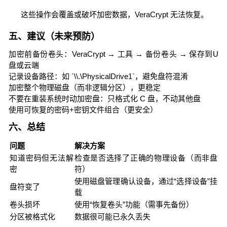
这些操作会覆盖或破坏加密数据，VeraCrypt 无法恢复。
五、建议（未来预防）
加密前备份卷头：VeraCrypt → 工具 → 备份卷头 → 保存到U
盘或云端
记录设备路径：如 `\\.\PhysicalDrive1`，避免盘符混淆
加密整个物理磁盘（而非逻辑分区），更稳定
不要在重装系统时动加密盘：只格式化 C 盘，不动其他盘
使用可恢复的密码+密钥文件组合（更安全）
六、总结
问题
解决方案
知道密码但无法解
检查是否选择了正确的物理设备（而非盘
密
符）
使用磁盘管理确认设备，通过“选择设备”挂
盘符变了
载
卷头损坏
使用“恢复卷头”功能（需事先备份）
分区被格式化
数据很可能已永久丢失