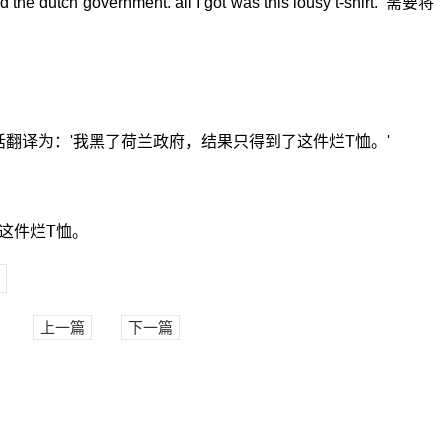
h government. all I got was this lousy t-shirt.' 需要将
译为：'我黑了荷兰政府，结果只得到了这件烂T恤。'
这件烂T恤。
上一篇
下一篇