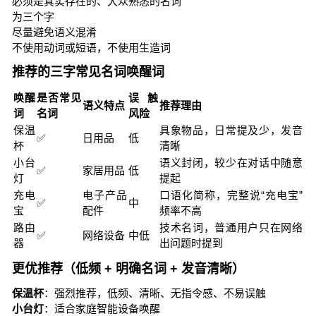
必须是真实存在的、大众熟悉的名词
为三个字
尽量避免语义混淆
不使用动词或短语，不使用生造词
推荐的三字常见名词唤醒词
唤醒
是否常见
误触
语义特点
推荐理由
词
名词
风险
保温
具象物品，日常提及少，发音
✅
日用品
低
杯
清晰
小台
语义封闭，较少在对话中随意
✅
家居用品
低
灯
提起
充电
电子产品
口语化简称，完整说“充电宝”
✅
中
宝
配件
频率不高
路由
技术名词，普通用户只在网络
✅
网络设备
中低
器
出问题时提到
更优推荐（低频 + 明确名词 + 发音清晰）
保温杯
：强烈推荐，低频、清晰、无指令感、不易误触
小台灯
：适合家庭智能设备唤醒