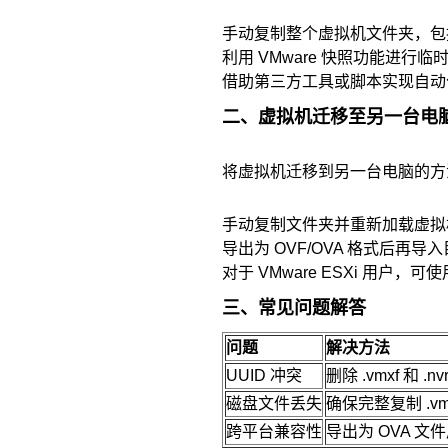
手动复制整个虚拟机文件夹，包括 .
利用 VMware 快照功能进行临
借助第三方工具或脚本实现自动
二、虚拟机迁移至另一台电
将虚拟机迁移到另一台电脑的方
手动复制文件夹并重新加载虚拟
导出为 OVF/OVA 格式后再导
对于 VMware ESXi 用户，可使用 vM
三、常见问题解答
问题
解决方法
UUID 冲突
删除 .vmxf 和 
磁盘文件丢失
确保完整复制 .vm
跨平台兼容性
导出为 OVA 文