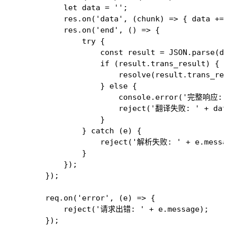
            let data = '';

            res.on('data', (chunk) => { data += 
            res.on('end', () => {

                try {

                    const result = JSON.parse(da
                    if (result.trans_result) {

                        resolve(result.trans_res
                    } else {

                        console.error('完整响应:',
                        reject('翻译失败: ' + data
                    }

                } catch (e) {

                    reject('解析失败: ' + e.messag
                }

            });

        });

        req.on('error', (e) => {

            reject('请求出错: ' + e.message);

        });
