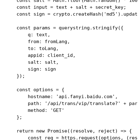
    const salt = Math.floor(Math.random() * 1000
    const input = text + salt + secret_key;

    const sign = crypto.createHash('md5').update
    const params = querystring.stringify({

        q: text,

        from: fromLang,

        to: toLang,

        appid: client_id,

        salt: salt,

        sign: sign

    });

    const options = {

        hostname: 'api.fanyi.baidu.com',

        path: '/api/trans/vip/translate?' + para
        method: 'GET'

    };

    return new Promise((resolve, reject) => {

        const req = https.request(options, (res)