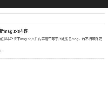
msg.txt内容
当前脚本路径下msg.txt文件内容是否等于指定消息msg，若不相等则更
5