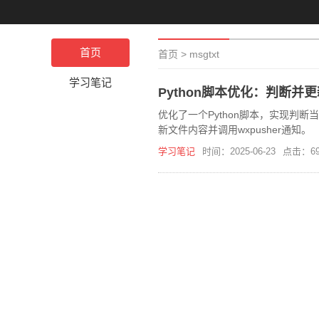
首页
首页
>
msgtxt
学习笔记
Python脚本优化：判断并更新
优化了一个Python脚本，实现判断
新文件内容并调用wxpusher通知。
学习笔记
时间：2025-06-23
点击：69