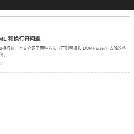
HTML 和换行符问题
 标签和换行符，本文介绍了两种方法（正则替换和 DOMParser）去除这些
例。
2