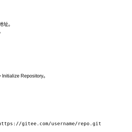
取地址。
径。
ialize Repository。
https://gitee.com/username/repo.git