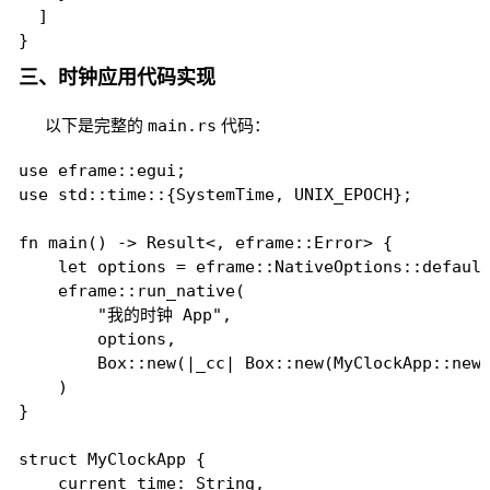
  ]

}
三、时钟应用代码实现
以下是完整的
main.rs
代码：
use eframe::egui;

use std::time::{SystemTime, UNIX_EPOCH};

fn main() -> Result<, eframe::Error> {

    let options = eframe::NativeOptions::default
    eframe::run_native(

        "我的时钟 App",

        options,

        Box::new(|_cc| Box::new(MyClockApp::new(
    )

}

struct MyClockApp {

    current_time: String,
