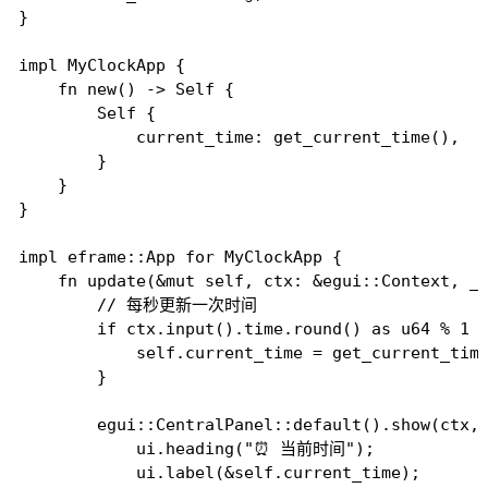
}

impl MyClockApp {

    fn new() -> Self {

        Self {

            current_time: get_current_time(),

        }

    }

}

impl eframe::App for MyClockApp {

    fn update(&mut self, ctx: &egui::Context, _f
        // 每秒更新一次时间

        if ctx.input().time.round() as u64 % 1 =
            self.current_time = get_current_time
        }

        egui::CentralPanel::default().show(ctx, 
            ui.heading("⏰ 当前时间");

            ui.label(&self.current_time);
