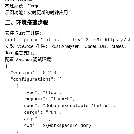
构建系统：Cargo
示例功能：实时更新的时钟应用
二、环境搭建步骤
安装 Rust 工具链：
curl --proto '=https' --tlsv1.2 -sSf https://sh
安装 VSCode 插件：Rust Analyzer、CodeLLDB、crates、
Toml语言支持。
配置 VSCode 调试环境：
{

  "version": "0.2.0",

  "configurations": [

    {

      "type": "lldb",

      "request": "launch",

      "name": "Debug executable 'hello'",

      "cargo": "run",

      "args": [],

      "cwd": "${workspaceFolder}"

    }
