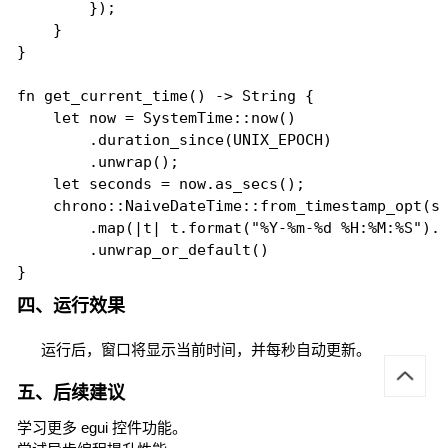
        });

    }

}

fn get_current_time() -> String {

    let now = SystemTime::now()

        .duration_since(UNIX_EPOCH)

        .unwrap();

    let seconds = now.as_secs();

    chrono::NaiveDateTime::from_timestamp_opt(se
        .map(|t| t.format("%Y-%m-%d %H:%M:%S").t
        .unwrap_or_default()

}
四、运行效果
运行后，窗口将显示当前时间，并每秒自动更新。
五、后续建议
学习更多 egui 控件功能。