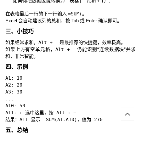
如果你把数据区域转换为「表格」（Ctrl + T）：
在表格最后一行的下一行输入
=SUM(
。
Excel 会自动建议列的总和，按 Tab 或 Enter 确认即可。
三、小技巧
如果经常求和，
Alt + =
是最推荐的快捷键，效率极高。
如果上方有空单元格，
Alt + =
仍能识别“连续数据块”并求
和，非常智能。
四、示例
A1: 10

A2: 20

A3: 30

...

A10: 50

A11: ← 选中这里，按 Alt + =

结果：A11 显示 =SUM(A1:A10)，值为 270
五、总结