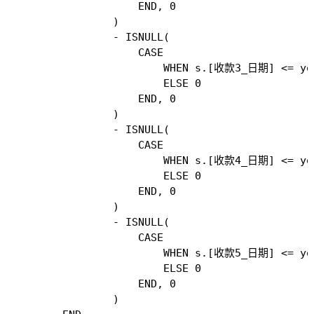
                    END, 0

                )

                - ISNULL(

                    CASE

                        WHEN s.[收款3_日期] <= 
                        ELSE 0

                    END, 0

                )

                - ISNULL(

                    CASE

                        WHEN s.[收款4_日期] <= 
                        ELSE 0

                    END, 0

                )

                - ISNULL(

                    CASE

                        WHEN s.[收款5_日期] <= 
                        ELSE 0

                    END, 0

                )
