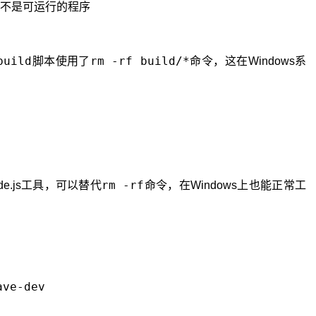
也不是可运行的程序

build
rm -rf build/*
脚本使用了
命令，这在Windows系
）
rm -rf
e.js工具，可以替代
命令，在Windows上也能正常工
：