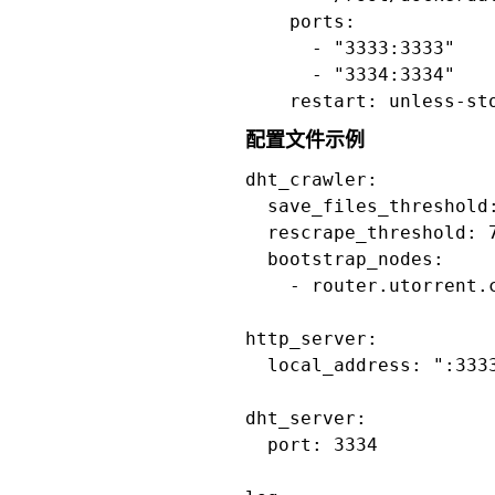
    ports:

      - "3333:3333"

      - "3334:3334"

    restart: unless-st
配置文件示例
dht_crawler:

  save_files_threshold:
  rescrape_threshold: 7
  bootstrap_nodes:

    - router.utorrent.c
http_server:

  local_address: ":3333
dht_server:

  port: 3334
