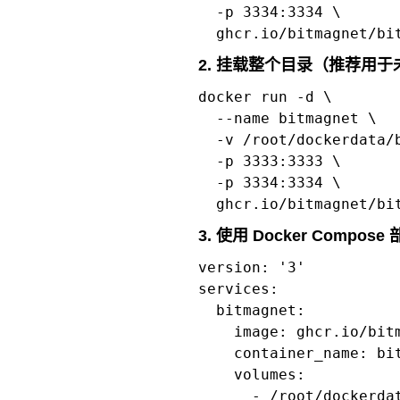
  -p 3334:3334 \

  ghcr.io/bitmagnet/bi
2. 挂载整个目录（推荐用
docker run -d \

  --name bitmagnet \

  -v /root/dockerdata/b
  -p 3333:3333 \

  -p 3334:3334 \

  ghcr.io/bitmagnet/bi
3. 使用 Docker Compose
version: '3'

services:

  bitmagnet:

    image: ghcr.io/bitm
    container_name: bit
    volumes:

      - /root/dockerdat