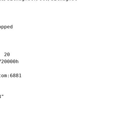
opped
 20

20000h

om:6881

"
