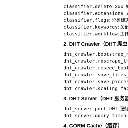
classifier.delete_xxx
:
classifier.extensions
:
classifier.flags
: 分类
classifier.keywords
: 
classifier.workflow
: 
2. DHT Crawler（DHT 爬
dht_crawler.bootstrap_
dht_crawler.rescrape_t
dht_crawler.reseed_boo
dht_crawler.save_files
dht_crawler.save_piece
dht_crawler.scaling_fa
3. DHT Server（DHT 服
dht_server.port
: DHT 
dht_server.query_timeo
4. GORM Cache（缓存）