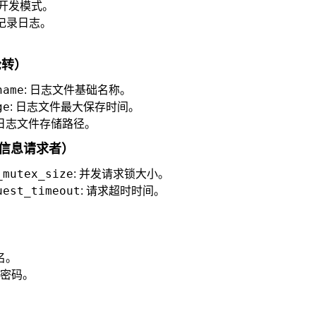
用开发模式。
式记录日志。
件轮转）
name
: 日志文件基础名称。
ge
: 日志文件最大保存时间。
 日志文件存储路径。
er（元信息请求者）
_mutex_size
: 并发请求锁大小。
uest_timeout
: 请求超时时间。
。
名。
库密码。
。