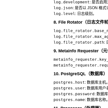
log.development
: 是否启
log.json
: 是否以 JSON 格
log.level
: 日志级别。
8. File Rotator（日志文
log.file_rotator.base_
log.file_rotator.max_a
log.file_rotator.path
:
9. Metainfo Request
metainfo_requester.key
metainfo_requester.req
10. PostgreSQL（数据库）
postgres.host
: 数据库主机
postgres.user
: 数据库用户
postgres.password
: 数据
postgres.name
: 数据库名称