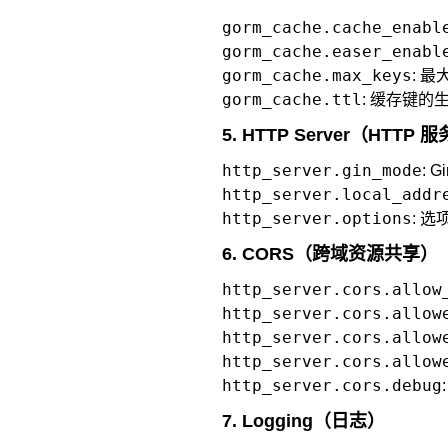
gorm_cache.cache_enabl
gorm_cache.easer_enabl
gorm_cache.max_keys
: 
gorm_cache.ttl
: 缓存键的
5. HTTP Server（HTTP 
http_server.gin_mode
: 
http_server.local_addr
http_server.options
: 
6. CORS（跨域资源共享）
http_server.cors.allow
http_server.cors.allow
http_server.cors.allow
http_server.cors.allow
http_server.cors.debug
7. Logging（日志）