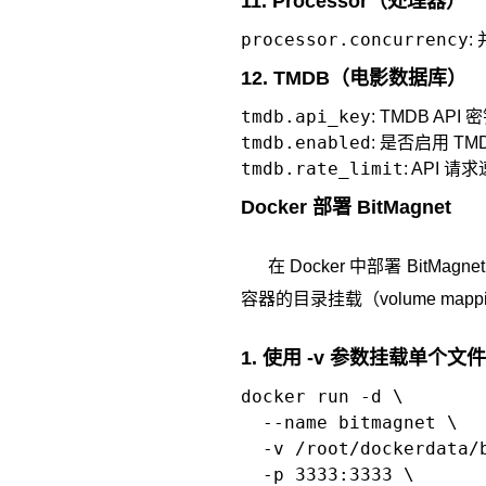
11. Processor（处理器）
processor.concurrency
:
12. TMDB（电影数据库）
tmdb.api_key
: TMDB API
tmdb.enabled
: 是否启用 TM
tmdb.rate_limit
: API 
Docker 部署 BitMagnet
在 Docker 中部署 BitMag
容器的目录挂载（volume m
1. 使用 -v 参数挂载单个文件
docker run -d \

  --name bitmagnet \

  -v /root/dockerdata/
  -p 3333:3333 \
