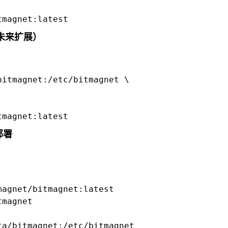
tmagnet:latest
于未来扩展）
itmagnet:/etc/bitmagnet \

tmagnet:latest
 部署
agnet/bitmagnet:latest

magnet

a/bitmagnet:/etc/bitmagnet
