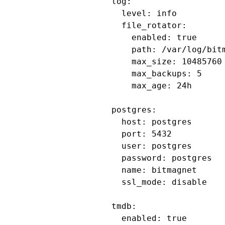
log:

  level: info

  file_rotator:

    enabled: true

    path: /var/log/bitm
    max_size: 10485760 
    max_backups: 5

    max_age: 24h

postgres:

  host: postgres

  port: 5432

  user: postgres

  password: postgres

  name: bitmagnet

  ssl_mode: disable

tmdb:

  enabled: true
