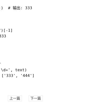
())  # 输出: 333
)[-1]

333


\d+', text)

 ['333', '444']
上一篇
下一篇