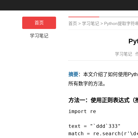
首页
首页
>
学习笔记
>
Python提取字
学习笔记
P
学习笔记
摘要
：本文介绍了如何使用Py
所有数字的方法。
方法一：使用正则表达式（
import re

text = "`ddd`333"

match = re.search(r'\d+