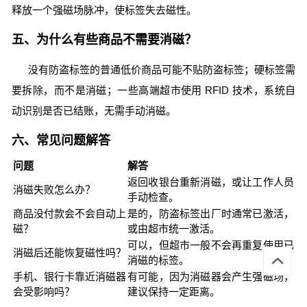
释放一个强磁场脉冲，使标签失去磁性。
五、为什么有些商品不需要消磁？
没有防盗标签的普通低价商品可能不贴防盗标签；硬标签需
要拆除，而不是消磁；一些高端超市使用 RFID 技术，系统自
动识别是否已结账，无需手动消磁。
六、常见问题解答
问题
解答
返回收银台重新消磁，或让工作人员
消磁失败怎么办？
手动检查。
商品没付款会不会自动上
是的，防盗标签出厂时通常已激活，
磁？
或由超市统一激活。
可以，但超市一般不会再重复使用已
消磁后还能恢复磁性吗？
消磁的标签。
手机、银行卡靠近消磁器
有可能，因为消磁器会产生强磁场，
会受影响吗？
建议保持一定距离。