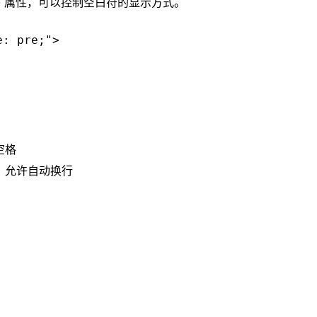
ace`属性，可以控制空白符的显示方式。
: pre;">

空格
，允许自动换行
。