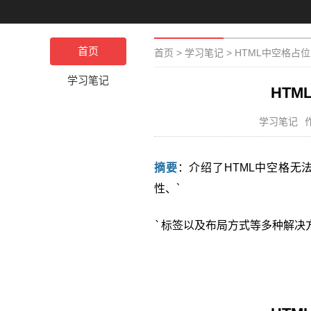
首页
首页
>
学习笔记
>
HTML中空格占
学习笔记
HT
学习笔记
摘要
：介绍了HTML中空格无法正确
性、`
`标签以及布局方式等多种解决