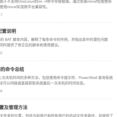
于不支持UnixLinux的rm -rf命令导致报错。通过安装rimraf包或使用
使用rimraf实现跨平台兼容性。
7
与配置说明
中运行的 BAT 脚本内容，解释了每条命令的作用，并指出其中的潜在问题
同时提供了修正后的脚本和使用建议。
2
时间的命令总结
看上次关机时间的多种方法，包括使用命令提示符、PowerShell 查询系统
过这些方法可以间接或直接获取系统最后一次关机的时间信息。
4
位置及管理方法
启动文件夹的位置，包括当前用户和所有用户的启动文件夹路径，并提供了