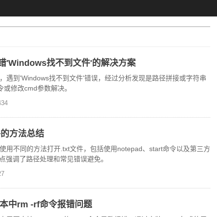
错'Windows找不到文件'的解决方案
件时，遇到'Windows找不到文件'错误，经过分析发现是路径拼接或字符串
命令或修改cmd参数解决。
34
文件的方法总结
用不同的方法打开.txt文件，包括使用notepad、start命令以及第三方
de。重点强调了路径处理和常见错误避免。
7
本中rm -rf命令报错问题