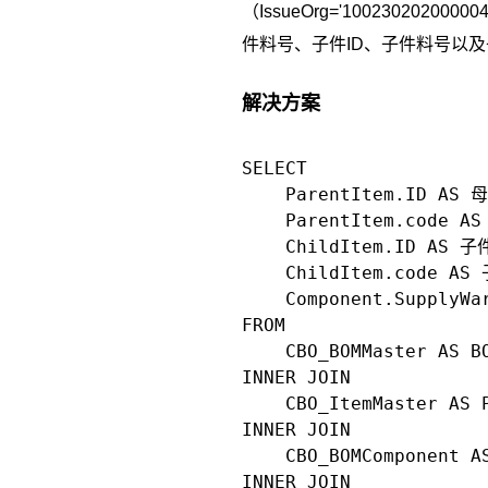
（IssueOrg='10023020
件料号、子件ID、子件料号以
解决方案
SELECT 

    ParentItem.ID AS 母
    ParentItem.code A
    ChildItem.ID AS 子件
    ChildItem.code AS
    Component.SupplyW
FROM 

    CBO_BOMMaster AS BO
INNER JOIN 

    CBO_ItemMaster AS 
INNER JOIN 

    CBO_BOMComponent A
INNER JOIN 
