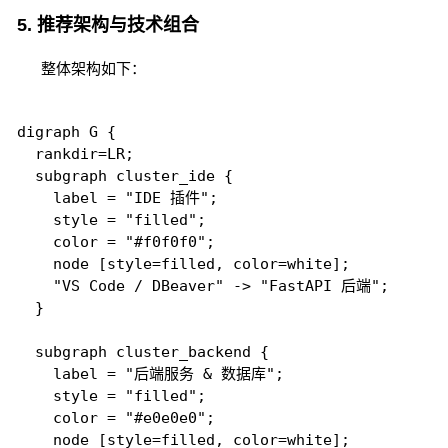
5. 推荐架构与技术组合
整体架构如下：
digraph G {

  rankdir=LR;

  subgraph cluster_ide {

    label = "IDE 插件";

    style = "filled";

    color = "#f0f0f0";

    node [style=filled, color=white];

    "VS Code / DBeaver" -> "FastAPI 后端";

  }

  subgraph cluster_backend {

    label = "后端服务 & 数据库";

    style = "filled";

    color = "#e0e0e0";

    node [style=filled, color=white];
