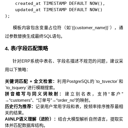
    created_at TIMESTAMP DEFAULT NOW(),

    updated_at TIMESTAMP DEFAULT NOW()

);
模板内容包含变量占位符（如`{{customer_name}}`），通
过参数替换生成最终SQL语句。
4. 表/字段匹配策略
针对ERP系统中表名、字段名描述不规范的问题，建议采
用以下策略：
关键词匹配 + 全文检索：
利用PostgreSQL的`to_tsvector`和
`to_tsquery`进行模糊搜索。
拼音缩写与同义词映射：
建立别名表，支持“客户”
→“customers”、“订单号”→“order_no”的映射。
历史行为推荐：
记录用户常用字段和表，按频率排序推荐最相
关的结果。
AI/NLP语义理解（进阶）：
结合大模型解析自然语言，提取实
体并匹配数据库结构。