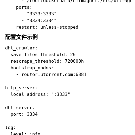
      - /root/dockerdata/bitmagnet:/etc/bitmagne
    ports:

      - "3333:3333"

      - "3334:3334"

    restart: unless-stopped
配置文件示例
dht_crawler:

  save_files_threshold: 20

  rescrape_threshold: 720000h

  bootstrap_nodes:

    - router.utorrent.com:6881

http_server:

  local_address: ":3333"

dht_server:

  port: 3334

log:

  level: info
