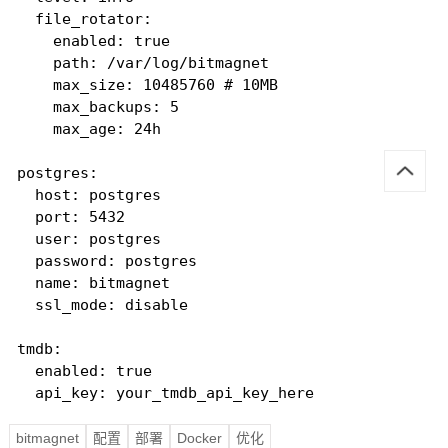
  file_rotator:

    enabled: true

    path: /var/log/bitmagnet

    max_size: 10485760 # 10MB

    max_backups: 5

    max_age: 24h

postgres:

  host: postgres

  port: 5432

  user: postgres

  password: postgres

  name: bitmagnet

  ssl_mode: disable

tmdb:

  enabled: true

  api_key: your_tmdb_api_key_here
bitmagnet
配置
部署
Docker
优化