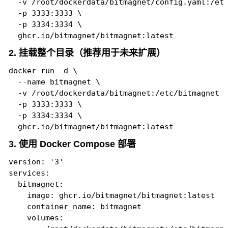
  -v /root/dockerdata/bitmagnet/config.yaml:/etc
  -p 3333:3333 \

  -p 3334:3334 \

  ghcr.io/bitmagnet/bitmagnet:latest
2. 挂载整个目录（推荐用于未来扩展）
docker run -d \

  --name bitmagnet \

  -v /root/dockerdata/bitmagnet:/etc/bitmagnet \
  -p 3333:3333 \

  -p 3334:3334 \

  ghcr.io/bitmagnet/bitmagnet:latest
3. 使用 Docker Compose 部署
version: '3'

services:

  bitmagnet:

    image: ghcr.io/bitmagnet/bitmagnet:latest

    container_name: bitmagnet

    volumes:
