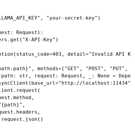
LAMA_API_KEY", "your-secret-key")

est: Request):

rs.get("X-API-Key")

ption(status_code=403, detail="Invalid API Key
path:path}", methods=["GET", "POST", "PUT", "D
(path: str, request: Request, _: None = Depend
syncClient(base_url="http://localhost:11434") 
ient.request(

est.method,

{path}",

uest.headers,

request.json()
