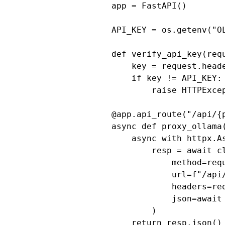
app = FastAPI()

API_KEY = os.getenv("OL
def verify_api_key(requ
    key = request.heade
    if key != API_KEY:

        raise HTTPExce
@app.api_route("/api/{
async def proxy_ollama
    async with httpx.A
        resp = await cl
            method=requ
            url=f"/api/
            headers=req
            json=await 
        )

    return resp.json()