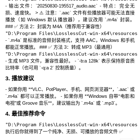
- 输出文件：`20250830-195517_audio.aac` - 特点：完全无
损、速度快。 > ⚠️ 注意：`.aac` 文件有些播放器可能无法直接
播放（如 Windows 默认播放器），建议改用 `.m4a` 封装。
### ✅ 方法 2：封装为 M4A（推荐用于兼容性）
"D:\Program Files\LosslessCut-win-x64\resourc
- `.m4a` 是标准的音频封装格式，支持 AAC，Windows 和手机
都能正常播放。 ### ✅ 方法 3：转成 MP3（最通用）
"D:\Program Files\LosslessCut-win-x64\resourc
- 生成 MP3 文件，兼容性最好。 - `-b:a 128k` 表示保持原音质
比特率（也可用 `-q:a 2` 控制质量）。
3. 播放建议
- 如果你用 **VLC、PotPlayer、手机、网页浏览器**，`.aac` 或
`.m4a` 都可以正常播放。 - 如果你用 **Windows 自带“电影和
电视”或 Groove 音乐**，建议输出为 `.m4a` 或 `.mp3`。
4. 最佳推荐命令
"D:\Program Files\LosslessCut-win-x64\resourc
执行后你就得到了一个纯净、无损、可播放的音频文件 ✅