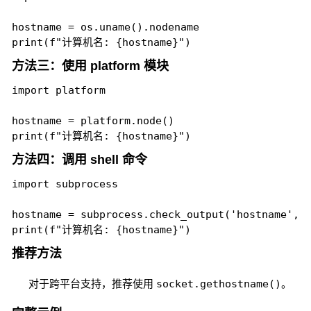
hostname = os.uname().nodename

方法三：使用 platform 模块
import platform

hostname = platform.node()

方法四：调用 shell 命令
import subprocess

hostname = subprocess.check_output('hostname', u
推荐方法
对于跨平台支持，推荐使用
socket.gethostname()
。